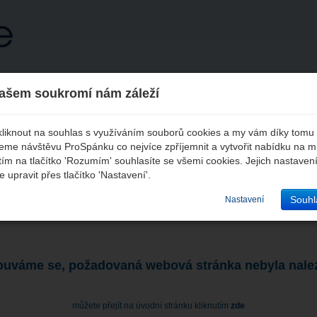
ITY
PRODUKTY
PRODEJNY
PERDORMIRE
KON
ašem soukromí nám záleží
kliknout na souhlas s využíváním souborů cookies a my vám díky tomu
me návštěvu ProSpánku co nejvíce zpříjemnit a vytvořit nabídku na m
tím na tlačítko 'Rozumím' souhlasíte se všemi cookies. Jejich nastaven
 upravit přes tlačítko 'Nastavení'.
Souhl
Nastavení
uváme se, požadovaná webová stránka nebyla nale
můžete přejít na úvodní stránku kliknutím
zde