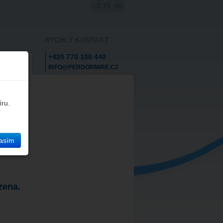
CZ
PL
SK
RYCHLÝ KONTAKT
+420 770 100 440
TAKTY
INFO@PERDORMIRE.CZ
íru.
í
asím
zena.