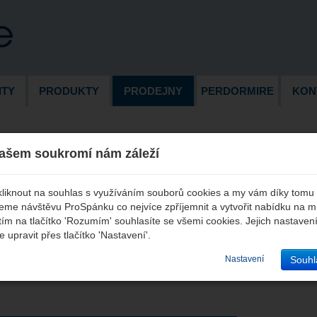
ITY
PRODUKTY
PRODEJNY
PERDORMIRE
KON
ašem soukromí nám záleží
kliknout na souhlas s využíváním souborů cookies a my vám díky tomu
me návštěvu ProSpánku co nejvíce zpříjemnit a vytvořit nabídku na m
tím na tlačítko 'Rozumím' souhlasíte se všemi cookies. Jejich nastaven
 možné zakoupit na více než 200 místech po celé České
 s výrobky Perdormire můžete použít kompletní
seznam
 upravit přes tlačítko 'Nastavení'.
Souhl
Nastavení