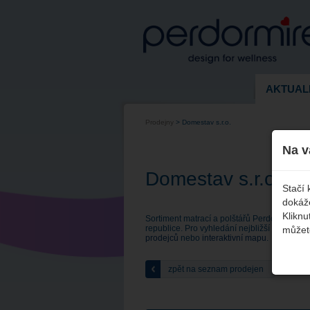
AKTUAL
Prodejny
>
Domestav s.r.o.
Na v
Domestav s.r.o.
Stačí 
dokáže
Kliknu
Sortiment matrací a polštářů Perdormire je
republice. Pro vyhledání nejbližší prodejny
můžete
prodejců
nebo
interaktivní mapu
.
zpět na seznam prodejen