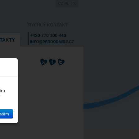
CZ
PL
SK
RYCHLÝ KONTAKT
+420 770 100 440
TAKTY
INFO@PERDORMIRE.CZ
íru.
í
asím