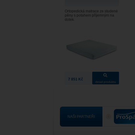
Ortopedická matrace ze studené
pěny s potahem příjemným na
dotek.
7 851 Kč
detail produktu
NAŠI PARTNEŘI