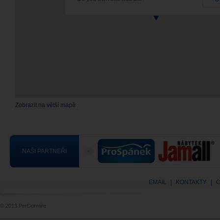
Zobrazit na větší mapě
NAŠI PARTNEŘI
EMAIL
|
KONTAKTY
|
O
© 2013 PerDormire