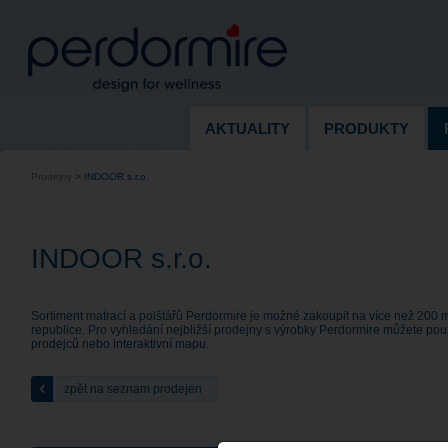
AKTUALITY
PRODUKTY
Prodejny
>
INDOOR s.r.o.
INDOOR s.r.o.
Sortiment matrací a polštářů Perdormire je možné zakoupit na více než 200 
republice. Pro vyhledání nejbližší prodejny s výrobky Perdormire můžete pou
prodejců
nebo
interaktivní mapu
.
zpět na seznam prodejen