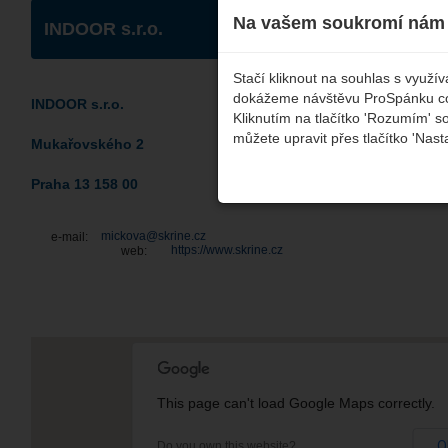
Na vašem soukromí nám 
INDOOR s.r.o.
Stačí kliknout na souhlas s využ
dokážeme návštěvu ProSpánku co n
INDOOR s.r.o.
Kliknutím na tlačítko 'Rozumím' s
můžete upravit přes tlačítko 'Nast
Mukařovského 2
Praha 13 158 00
mickova@skrine.cz
e-mail:
https://www.skrine.cz
web:
This page can't load Google Maps correctly.
O
Do you own this website?