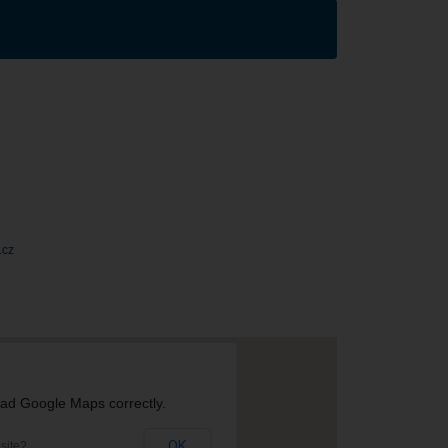
.cz
oad Google Maps correctly.
OK
site?