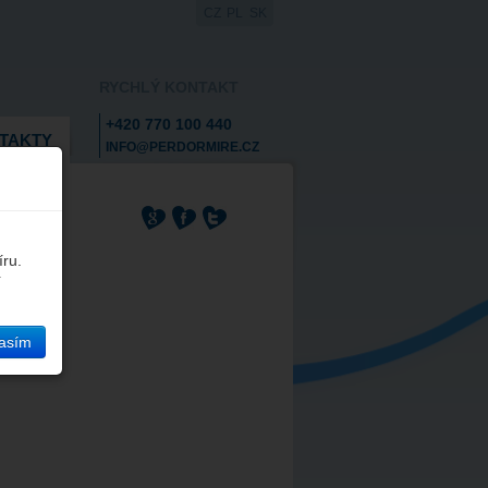
CZ
PL
SK
RYCHLÝ KONTAKT
+420 770 100 440
TAKTY
INFO@PERDORMIRE.CZ
íru.
í
asím