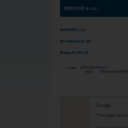
INDOOR s.r.o.
INDOOR s.r.o.
Na Petřinách 55
Praha 6 160 00
petriny@indoor.cz
e-mail:
https://www.skrine
web:
This page can't l
Do you own this web