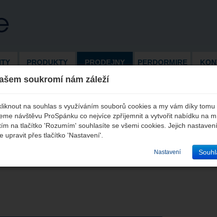
ITY
PRODUKTY
PRODEJNY
PERDORMIRE
KON
ašem soukromí nám záleží
kliknout na souhlas s využíváním souborů cookies a my vám díky tomu
me návštěvu ProSpánku co nejvíce zpříjemnit a vytvořit nabídku na m
tím na tlačítko 'Rozumím' souhlasíte se všemi cookies. Jejich nastaven
 upravit přes tlačítko 'Nastavení'.
Souhl
Nastavení
 možné zakoupit na více než 200 místech po celé České
 s výrobky Perdormire můžete použít kompletní
seznam