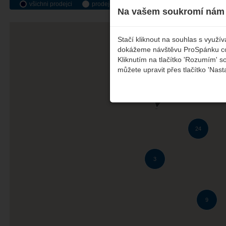
všichni prodejci
prodejci Premium
prodejci Plus
part
Na vašem soukromí nám 
Stačí kliknout na souhlas s využ
dokážeme návštěvu ProSpánku co n
This page can't lo
Kliknutím na tlačítko 'Rozumím' s
můžete upravit přes tlačítko 'Nast
Do you own this webs
5
24
3
9