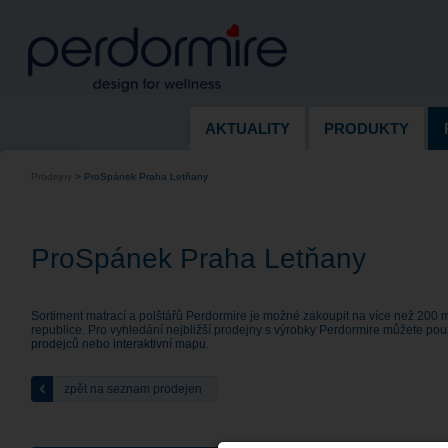
AKTUALITY
PRODUKTY
Prodejny
>
ProSpánek Praha Letňany
ProSpánek Praha Letňany
Sortiment matrací a polštářů Perdormire je možné zakoupit na více než 200 
republice. Pro vyhledání nejbližší prodejny s výrobky Perdormire můžete pou
prodejců
nebo
interaktivní mapu
.
zpět na seznam prodejen