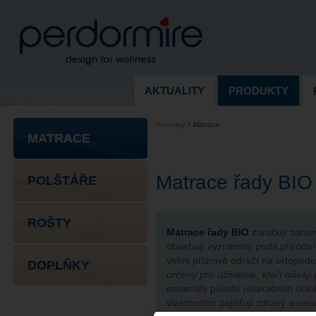
AKTUALITY
PRODUKTY
Produkty
>
Matrace
MATRACE
Matrace řady BIO
POLŠTÁŘE
ROŠTY
Matrace řady BIO
zaručují zdrav
obsahují významný podíl
přírodní
velmi příznivě odráží na ortoped
DOPLŇKY
určeny pro uživatele, kteří dávaj
materiály působí relaxačním úči
vlastnostmi zajišťují zdravý a ne