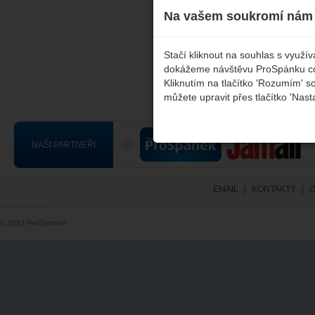
Na vašem soukromí nám 
Stačí kliknout na souhlas s využ
dokážeme návštěvu ProSpánku co n
Litujeme, ale nebyl nalezen žádný odpovíd
Kliknutím na tlačítko 'Rozumím' s
můžete upravit přes tlačítko 'Nast
NAŠI PARTNEŘI
EMAIL
|
KONTAKTY
|
O
© 2013 PerDormire