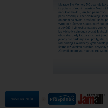
Matrace Bio Memory 5.0 osahuje jak v
i v potahu přírodní materiály. Mezi ně 
například bavlnu, len, bio paměťovou
pěnu obsahující esenciální oleje, kter
ohledem na životní prostředí. Boční p
vyroben z látky Air Space, který nap
a odvádění vlhkosti z matrace ven. An
lze kdykoliv sejmout a vyprat. Matraci
obou stran, kdy každá z nich má jinou
je tedy pro partnery, ale i pro ty, kteří 
rádi střídají. Pokud tedy vyhledáváte 
šetrné k životnímu prostředí a vysoký 
zároveň, je pro vás matrace Bio Memor
NAŠI PARTNEŘI