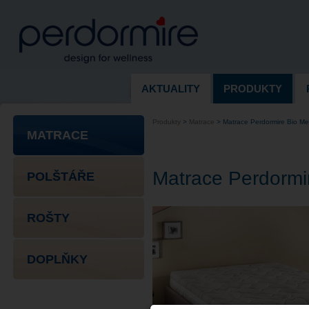
AKTUALITY
PRODUKTY
Produkty
>
Matrace
>
Matrace Perdormire Bio Me
MATRACE
Matrace Perdormi
POLŠTÁŘE
ROŠTY
DOPLŇKY