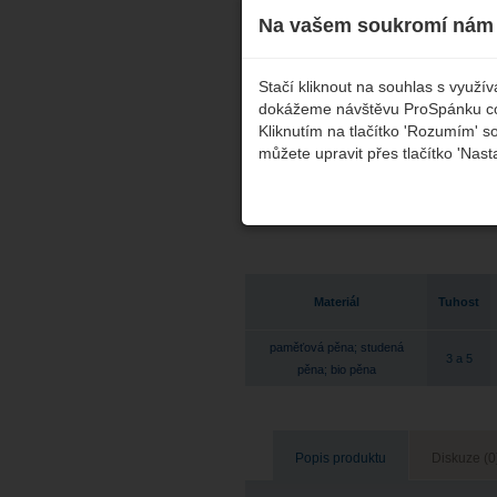
Na vašem soukromí nám 
Stačí kliknout na souhlas s využ
dokážeme návštěvu ProSpánku co n
Kliknutím na tlačítko 'Rozumím' s
můžete upravit přes tlačítko 'Nast
Materiál
Tuhost
paměťová pěna
;
studená
3 a 5
pěna
;
bio pěna
Popis produktu
Diskuze (0