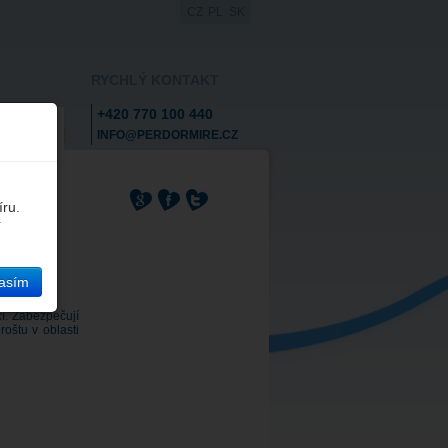
CZ
PL
SK
RYCHLÝ KONTAKT
+420 770 100 440
TAKTY
INFO@PERDORMIRE.CZ
íru.
í
asím
í. Zabezpečují
roštu v oblasti