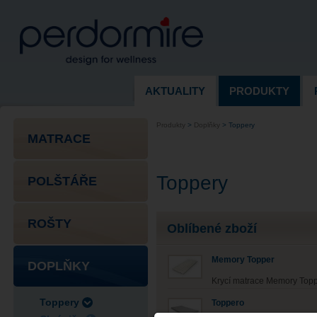
AKTUALITY
PRODUKTY
Produkty
>
Doplňky
>
Toppery
MATRACE
Toppery
POLŠTÁŘE
ROŠTY
Oblíbené zboží
Memory Topper
DOPLŇKY
Krycí matrace Memory Topp
Toppery
Toppero