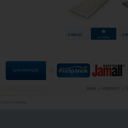
6 490 Kč
4 9
do košíku
NAŠI PARTNEŘI
EMAIL
|
KONTAKTY
|
O
© 2013 PerDormire